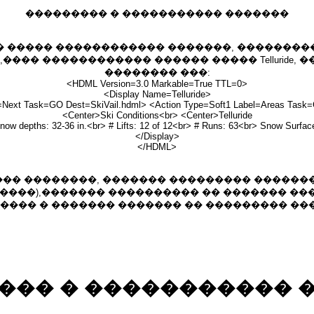
��������� � ����������� �������
� ����� ������������ �������, ��������
 ������������ ������ ����� Telluride, ��� �
�������� ���:
<HDML Version=3.0 Markable=True TTL=0>
<Display Name=Telluride>
=Next Task=GO Dest=SkiVail.hdml> <Action Type=Soft1 Label=Areas Task
<Center>Ski Conditions<br> <Center>Telluride
Snow depths: 32-36 in.<br> # Lifts: 12 of 12<br> # Runs: 63<br> Snow Surf
</Display>
</HDML>
�� ��������, ������� ��������� �������,
�������),������� ���������� �� ������� �
��� � ������� ������� �� ��������� ��
��� � ����������� 