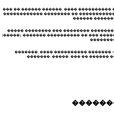
��� �� ������ ������, ���� ���������� �
������������ �������� �� ����������� ���
������ �������
����� �������� ��� �������� ��������, �
(�����), ������� ���������� �� ��� ���
��������
�������, ���� ���������� ������� <
�������. �����, ��� �� ������
������