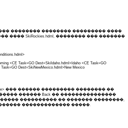
� ���� �������� �������� ��������� ����
���� SkiRockies.hdml, �������� ��� �������
nditions.hdml>
oming <CE Task=GO Dest=SkiIdaho.hdml>Idaho <CE Task=GO
CE Task=GO Dest=SkiNewMexico.hdml>New Mexico
ice> ��� ������ ��������� �������� ��
 ������ ������ Back �� ���������������
������ ���������� �� ������� ��������,
������ ������������� �����.