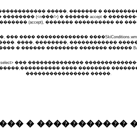
����������� �����, ������� � ����������� 
����� (<n���/>) � ������ accept � ��������
������ (accept), ������� ���������� �� ��
�� ���� ������������� ����SkiConditions.w
�����. ����, ��������, ������������ ���
��� � ������ �������� ������� ������ Bac
select> ��� �������������� �����������
 ������,���������� ���� �������� �����
���������������� �����.
��� � ����������� 