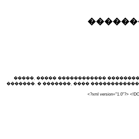
������
�����, ����� ������������ �������
�������. � �������, ���� ������������ ���
<?xml version="1.0"?> <!