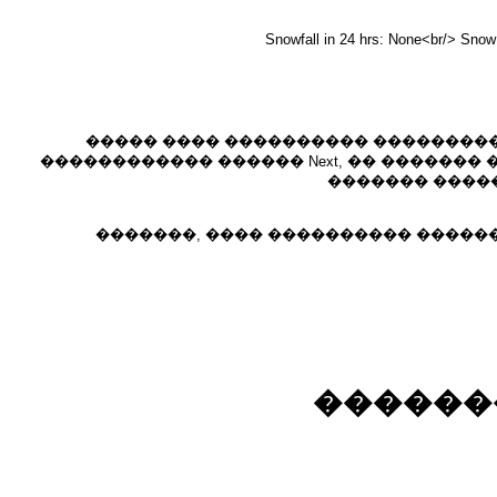
Snowfall in 24 hrs: None<br/> Snow
����� ���� ���������� �����������
������������ ������ Next, �� �������
������� �����
�������, ���� ���������� �����
������