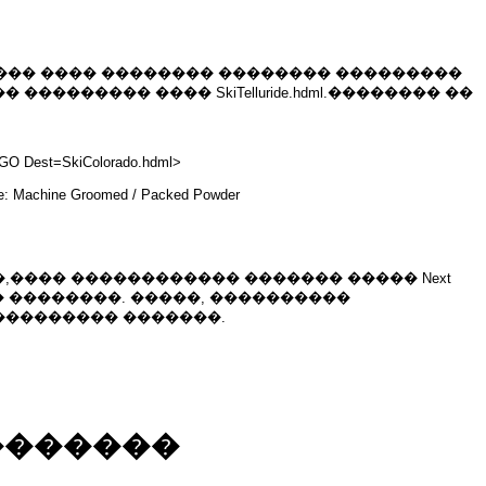
��� ���� �������� �������� ���������
�������� ���� SkiTelluride.hdml.�������� ��
=GO Dest=SkiColorado.hdml>
ace: Machine Groomed / Packed Powder
���� ������������ ������� ����� Next
�� ��������. �����, ����������
��������� �������.
�������