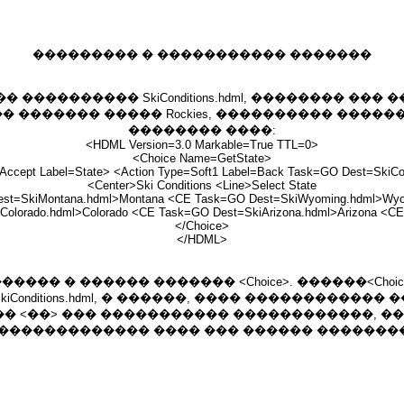
��������� � ����������� �������
���������� SkiConditions.hdml, �������� ��
������ ����� Rockies, ���������� �������� 
�������� ����:
<HDML Version=3.0 Markable=True TTL=0>
<Choice Name=GetState>
Accept Label=State> <Action Type=Soft1 Label=Back Task=GO Dest=SkiCo
<Center>Ski Conditions <Line>Select State
Dest=SkiMontana.hdml>Montana <CE Task=GO Dest=SkiWyoming.hdml>Wy
Colorado.hdml>Colorado <CE Task=GO Dest=SkiArizona.hdml>Arizona <
</Choice>
</HDML>
���� � ������ ������� <Choice>. ������<Cho
nditions.hdml, � ������, ���� ������������
�� <��> ��� ����������� ������������, �
�������������� ���� ��� ������ �������