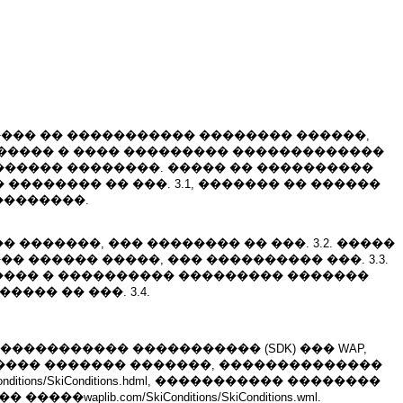
��� �� ����������� �������� ������,
�������� � ���� ��������� �������������
������� ��������. ����� �� ����������
������� �� ���. 3.1, ������� �� ������
��������.
������, ��� �������� �� ���. 3.2. �����
������ �����, ��� ���������� ���. 3.3.
����� � ���������� ��������� �������
�� �� ���. 3.4.
��������� ����������� (SDK) ��� WAP,
��������� ������� �������, ��������������
ons/SkiConditions.hdml, ����������� ��������
b.com/SkiConditions/SkiConditions.wml.